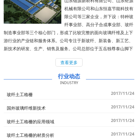
山东锶源新材料有限公司、山东钜源
机械有限公司和山东恒嘉节能科技有
限公司等三家企业，并下设：特种玻
纤事业部、高分子合成事业部、玻纤
制造事业部等三个核心部门，形成了比较完整的面向玻璃纤维及上下
游行业的产业链和服务体系。公司专注于新玻纤、新装备、新工艺、
新技术的研发、生产、销售及服务。公司总部位于五岳独尊泰山脚下
——山东省泰安市万达核心商业圈，公司汇集了国内外材料领域的行
查看更多
业资深专家，并与多家科研院所及高校合作，形成了专业技术团队和
特有的产品优势。 顺茂新材拥有几十项核心技术发明专利，多项专利
行业动态
产品的应用使相关生产及工艺发生了显著提升与突破，获得行业重点
INDUSTRY
推广与认可。 顺茂新材致力于为玻璃纤维行业发展做贡献，愿与您携
2017/11/24
玻纤土工格栅
手前进、合作发展、共创未来！
2017/11/24
国外玻璃纤维新技术
2017/11/24
玻纤土工格栅的应用领域
2017/11/24
玻纤土工格栅的材质分析